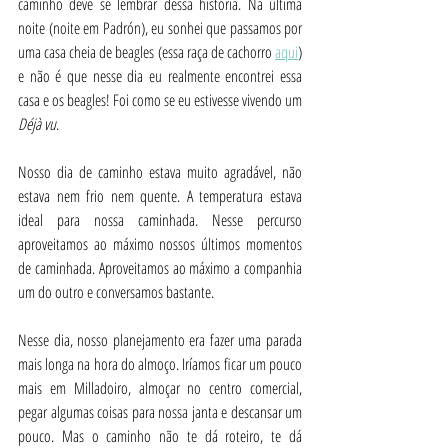
caminho deve se lembrar dessa história. Na última 
noite (noite em Padrón), eu sonhei que passamos por 
uma casa cheia de beagles (essa raça de cachorro 
aqui
) 
e não é que nesse dia eu realmente encontrei essa 
casa e os beagles! Foi como se eu estivesse vivendo um 
Déjà vu
.
Nosso dia de caminho estava muito agradável, não 
estava nem frio nem quente. A temperatura estava 
ideal para nossa caminhada. Nesse percurso 
aproveitamos ao máximo nossos últimos momentos 
de caminhada. Aproveitamos ao máximo a companhia 
um do outro e conversamos bastante.
Nesse dia, nosso planejamento era fazer uma parada 
mais longa na hora do almoço. Iríamos ficar um pouco 
mais em Milladoiro, almoçar no centro comercial, 
pegar algumas coisas para nossa janta e descansar um 
pouco. Mas o caminho não te dá roteiro, te dá 