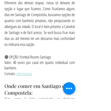
Diferente das demais etapas, nessa só deixarei de 
opção o lugar que ficamos. Como ficaríamos alguns 
dias em Santiago de Compostela, buscamos opções de 
quartos com banheiro privativo, não pesquisando os 
albergues da cidade. O local é bem próximo a Catedral 
de Santiago e de fácil acesso. Se você busca ficar mais 
dias ou até mesmo ter um descanso mais confortável 
eu indicaria essa opção.
🔵 OPÇÃO: Pombal Rooms Santiago
Valor: 40 euros por casal em quarto individual com 
banheiro.
Contato: 
informações
Onde comer em Santiago de 
Compostela:
Bom, como já tinha comentado, no domingo 
praticamente tudo está fechado, então foi difícil achar 
algo para comer. Ficamos muito tempo na frente da 