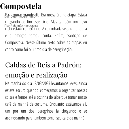
Compostela
Cultura
E chegou o grande dia. Era nossa última etapa. Estava 
Diário do meu caminho
chegando ao fim esse ciclo. Mas também um novo 
Diário da mãe que espera
ciclo estava começando. A caminhada seguiu tranquila 
e a emoção tomou conta. Enfim, Santiago de 
Compostela. Nesse último texto sobre as etapas eu 
conto como foi o último dia de peregrinação.
Caldas de Reis a Padrón: 
emoção e realização
Na manhã do dia 12/03/2023 levantamos leves, ainda 
estava escuro quando começamos a organizar nossas 
coisas e fomos até a cozinha do albergue tomar nosso 
café da manhã de costume. Enquanto estávamos ali, 
um por um dos peregrinos ia chegando e se 
acomodando para também tomar seu café da manhã. 