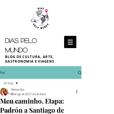
DIAS PELO
MUNDO
BLOG DE CULTURA, ARTE,
GASTRONOMIA E VIAGENS
Post
All Posts
Mariana Dias
All Posts
29 de ago. de 2023
7 min de leitura
Meu caminho, Etapa:
Gastronomia
Padrón a Santiago de
Viagens