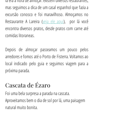
lá era a hora de almoçar: existem diversos restaurantes, 
mas seguimos a dica de um casal espanhol que fazia a 
excursão conosco e foi maravilhoso. Almoçamos no 
Restaurante A Lareira (
veja ele aqui
),  por lá você 
encontra diversos pratos, desde pratos com carne até 
comidas litoraneas.
Depois de almoçar passeamos um pouco pelos 
arredores e fomos até o Porto de Fisterra. Voltamos ao 
local indicado pelo guia e seguimos viagem para a 
próxima parada.
Cascata de Ézaro
Foi uma bela surpresa a parada na cascata. 
Aproveitamos bem o dia de sol por lá, uma paisagem 
natural muito bonita.