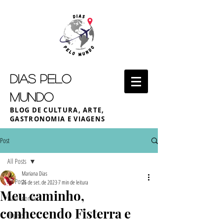
DIAS PELO
MUNDO
BLOG DE CULTURA, ARTE,
GASTRONOMIA E VIAGENS
Post
All Posts
Mariana Dias
All Posts
26 de set. de 2023
7 min de leitura
Meu caminho,
Gastronomia
conhecendo Fisterra e
Viagens