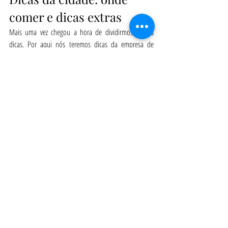
comer e dicas extras
Mais uma vez chegou a hora de dividirmos nossas 
dicas. Por aqui nós teremos dicas da empresa de 
excursão que usamos e também do restaurante que 
almoçamos.
Excursão Fisterra Múxia
Nós escolhemos ir para Fisterra e Múxia de excursão, 
a empresa escolhida foi a 
Galicia Travels
.
🟣OPÇÃO: Galicia Travels - Excursão Fisterre 39€ por 
pessoa (valor pago em 14/03/2023)
Contato: 
Site - Galicia Travels
Mapa: 
Link do mapa
Onde comer em Fisterra
Sempre gosto de lembrar que locais para comer são 