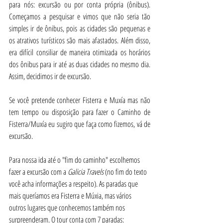
para nós: excursão ou por conta própria (ônibus). 
Começamos a pesquisar e vimos que não seria tão 
simples ir de ônibus, pois as cidades são pequenas e 
os atrativos turísticos são mais afastados. Além disso, 
era difícil consiliar de maneira otimizada os horários 
dos ônibus para ir até as duas cidades no mesmo dia. 
Assim, decidimos ir de excursão.
Se você pretende conhecer Fisterra e Muxía mas não 
tem tempo ou disposição para fazer o Caminho de 
Fisterra/Muxía eu sugiro que faça como fizemos, vá de 
excursão.
Para nossa ida até o "fim do caminho" escolhemos 
fazer a excursão com a 
Galicia Travels
 (no fim do texto 
você acha informações a respeito). As paradas que 
mais queríamos era Fisterra e Múxia, mas vários 
outros lugares que conhecemos também nos 
surpreenderam. O tour conta com 7 paradas: