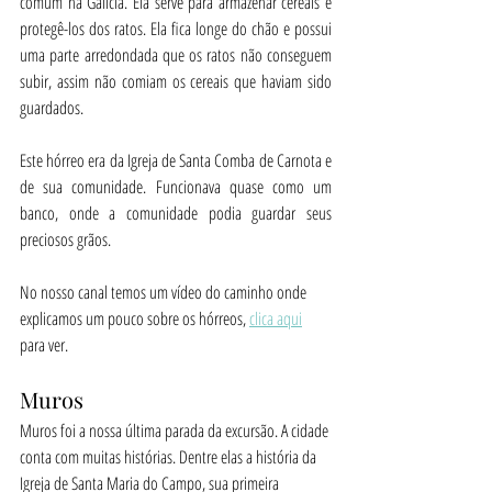
comum na Galícia. Ela serve para armazenar cereais e 
protegê-los dos ratos. Ela fica longe do chão e possui 
uma parte arredondada que os ratos não conseguem 
subir, assim não comiam os cereais que haviam sido 
guardados.
Este hórreo era da Igreja de Santa Comba de Carnota e 
de sua comunidade. Funcionava quase como um 
banco, onde a comunidade podia guardar seus 
preciosos grãos.
No nosso canal temos um vídeo do caminho onde 
explicamos um pouco sobre os hórreos, 
clica aqui
para ver.
Muros
Muros foi a nossa última parada da excursão. A cidade 
conta com muitas histórias. Dentre elas a história da 
Igreja de Santa Maria do Campo, sua primeira 