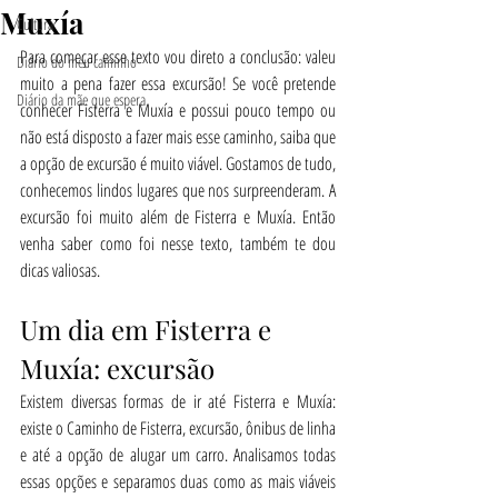
Muxía
Cultura
Para começar esse texto vou direto a conclusão: valeu 
Diário do meu caminho
muito a pena fazer essa excursão! Se você pretende 
Diário da mãe que espera
conhecer Fisterra e Muxía e possui pouco tempo ou 
não está disposto a fazer mais esse caminho, saiba que 
a opção de excursão é muito viável. Gostamos de tudo, 
conhecemos lindos lugares que nos surpreenderam. A 
excursão foi muito além de Fisterra e Muxía. Então 
venha saber como foi nesse texto, também te dou 
dicas valiosas.
Um dia em Fisterra e 
Muxía: excursão
Existem diversas formas de ir até Fisterra e Muxía: 
existe o Caminho de Fisterra, excursão, ônibus de linha 
e até a opção de alugar um carro. Analisamos todas 
essas opções e separamos duas como as mais viáveis 