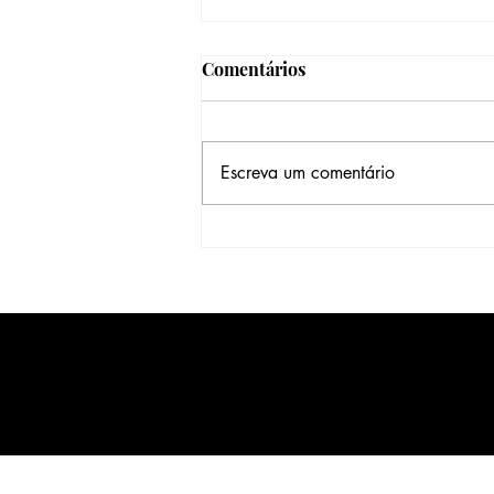
Comentários
Escreva um comentário
Entre Passos, Pausas e Novos
Caminhos: Mais um ano
acaba