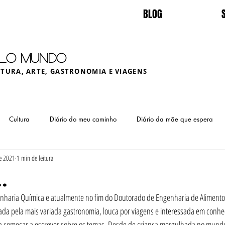
BLOG
ELO MUNDO
LTURA, ARTE, GASTRONOMIA E VIAGENS
Cultura
Diário do meu caminho
Diário da mãe que espera
de 2021
1 min de leitura
.
haria Química e atualmente no fim do Doutorado de Engenharia de Alimentos
ada pela mais variada gastronomia, louca por viagens e interessada em conhec
ia começar a escrever sobre os temas. Desde de criança mergulhada no mundo 