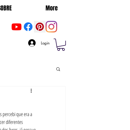
SOBRE
More
Login
 percebi que era a 
er diferentes 
dos livros, já possuo 