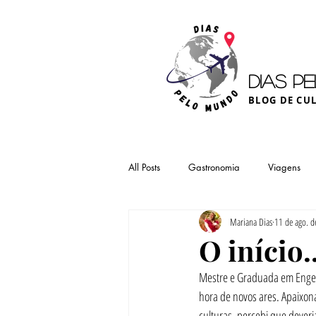
DIAS P
BLOG DE CU
All Posts
Gastronomia
Viagens
Mariana Dias
11 de ago. 
O início..
Mestre e Graduada em Engen
hora de novos ares. Apaixon
culturas, percebi que dever