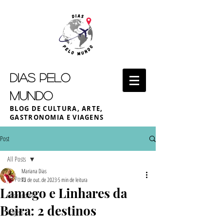
DIAS PELO
MUNDO
BLOG DE CULTURA, ARTE,
GASTRONOMIA E VIAGENS
Post
All Posts
Mariana Dias
All Posts
12 de out. de 2023
5 min de leitura
Lamego e Linhares da
Gastronomia
Beira: 2 destinos
Viagens