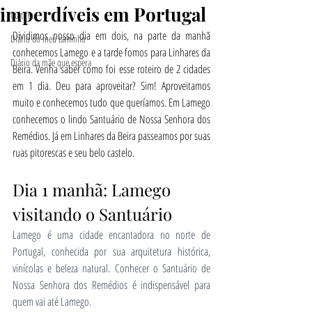
imperdíveis em Portugal
Cultura
Dividimos nosso dia em dois, na parte da manhã 
Diário do meu caminho
conhecemos Lamego e a tarde fomos para Linhares da 
Diário da mãe que espera
Beira. Venha saber como foi esse roteiro de 2 cidades 
em 1 dia. Deu para aproveitar? Sim! Aproveitamos 
muito e conhecemos tudo que queríamos. Em Lamego 
conhecemos o lindo Santuário de Nossa Senhora dos 
Remédios. Já em Linhares da Beira passeamos por suas 
ruas pitorescas e seu belo castelo.
Dia 1 manhã: Lamego 
visitando o Santuário
Lamego é uma cidade encantadora no norte de 
Portugal, conhecida por sua arquitetura histórica, 
vinícolas e beleza natural. Conhecer o Santuário de 
Nossa Senhora dos Remédios é indispensável para 
quem vai até Lamego.